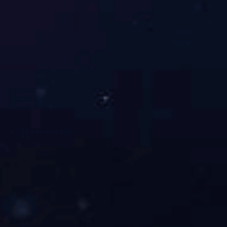
热门资讯
乐鱼(中国)leyu·官方网站🏅『leyu.com』🏅leyu官网,ley乐
鱼体育,乐鱼leyucom官网,ley乐鱼网页版快速注册链接入口
🎯、APP下载📱、平台首页及登录服务.作为中国区领先的平
台,为用户提供安全、稳定的注册体验,24小时客服随时在线
支持.立即前往官网,轻松注册,畅享高品质平台服务！