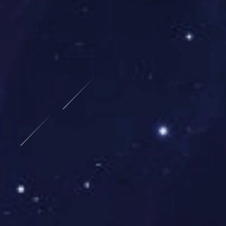
战自我的过程中，黄芳磨炼出了坚韧不拔的意志，为今
后的比赛做好了充分准备。
3、赛事体验：荣耀与收获
随着技术水平不断提升，黄芳终于迎来了参加正式赛事
的机会。在首次参赛时，她既紧张又兴奋。在比赛现
场，她目睹了其他优秀队伍之间激烈竞争，也亲身体会
到了团队合作的重要性。这不仅是一次竞技，更是一次
宝贵的人生经历。
在比赛期间，每个队员都尽其所能发挥自身优势，将所
有努力汇聚成一股力量。当最终获得季军奖牌那
乐鱼
一
刻，黄芳泪水夺眶而出，这不仅是对她个人实力的一种
肯定，也是对整个团队共同努力成果的一次回馈。