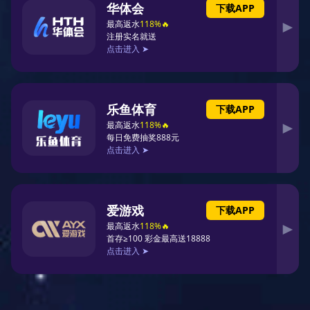
战和成长。通过详细阐述她的初识飞盘、训练过程、比
赛体验以及对飞盘文化的理解，我们将看到一个年轻人
在追求梦想过程中所展现出的毅力与激情。文章不仅反
映了个人的奋斗历程，更揭示了飞盘运动本身的魅力和
它对人际关系及团队精神的积极影响。最后，我们将总
结黄芳的故事中所传递出的启发，希望能激励更多人投
身于这项充满乐趣与挑战的运动。
1、初识飞盘：激情与梦想
黄芳初次接触到飞盘是在一次校园活动中，当时她只是
出于好奇参与其中。然而，随着游戏的进行，她被那种
轻松愉快又富有竞争性的氛围深深吸引。在飞盘空中划
过的轨迹中，她感受到了一种前所未有的自由，这让她
对这项运动产生了浓厚的兴趣。
经过几次尝试后，黄芳决定加入学校的飞盘社团。在这
里，她认识了一群志同道合的新朋友，也了解到更多关
于飞盘运动的知识。从基本技巧到战术配合，社团里的
教练耐心地指导着每一个成员，让他们在快乐中学习和
进步。