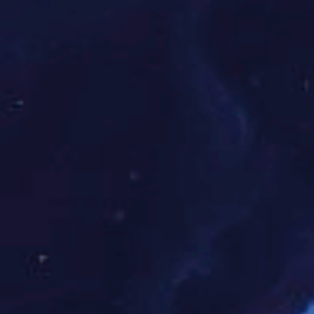
通过这样的赛事体验，她更加坚定了继续追寻梦想的信
念。同时，这一段经历也让她结识了许多来自不同地方
的小伙伴，他们分享着各自对于飞盘运动以及人生追求
的看法，使得这份友情更加珍贵。